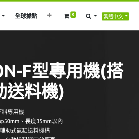
0
全球據點
繁體中文
30N-F型專用機(搭
動送料機)
下料專用機
50mm、長度35mm以內
輔助式氣缸送料機構