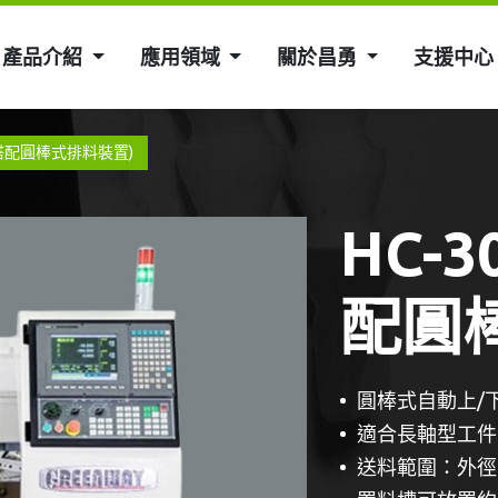
產品介紹
應用領域
關於昌勇
支援中心
機(搭配圓棒式排料裝置) ​​
​​​H
配圓棒
圓棒式自動上/
適合長軸型工件
送料範圍：外徑φ