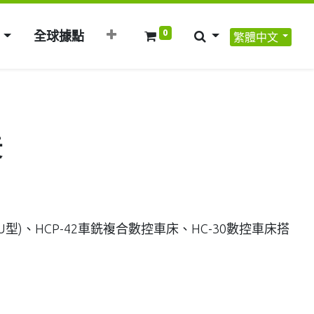
0
全球據點
繁體中文
展
(U型)、HCP-42車銑複合數控車床、HC-30數控車床搭