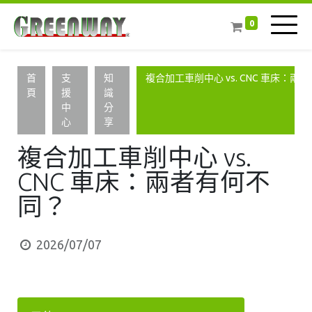
0
首
支
知
複合加工車削中心 vs. CNC 車床：兩
頁
援
識
中
分
心
享
複合加工車削中心 vs.
CNC 車床：兩者有何不
同？
2026/07/07