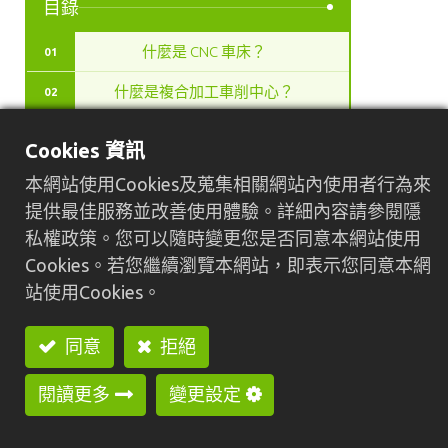
目錄
什麼是 CNC 車床？
01
什麼是複合加工車削中心？
02
複合加工車削中心與 CNC 車床的差
03
Cookies 資訊
異
本網站使用Cookies及蒐集相關網站內使用者行為來
如何選擇合適的機床類型
04
提供最佳服務並改善使用體驗。詳細內容請參閱隱
結語
05
私權政策。您可以隨時變更您是否同意本網站使用
Cookies。若您繼續瀏覽本網站，即表示您同意本網
站使用Cookies。
隨著現代工業零件對複雜幾何形狀與更嚴格公差的
要求日益提高，製造廠面臨著必須在極致化整體效
同意
拒絕
率的同時，交付絕不妥協之精密度的巨大壓力。為
了滿足這些嚴苛的生產需求，越來越多製造商正積
閱讀更多
變更設定
極評估與比較機床性能，以升級並改善其生產線。
具體而言，在「複合加工車削中心」與「標準